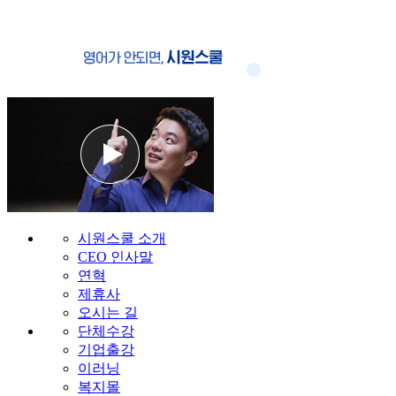
시원스쿨 소개
CEO 인사말
연혁
제휴사
오시는 길
단체수강
기업출강
이러닝
복지몰