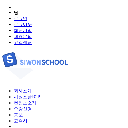
님
로그인
로그아웃
회원가입
제휴문의
고객센터
회사소개
시원스쿨B2B
컨텐츠소개
수강신청
홍보
고객사