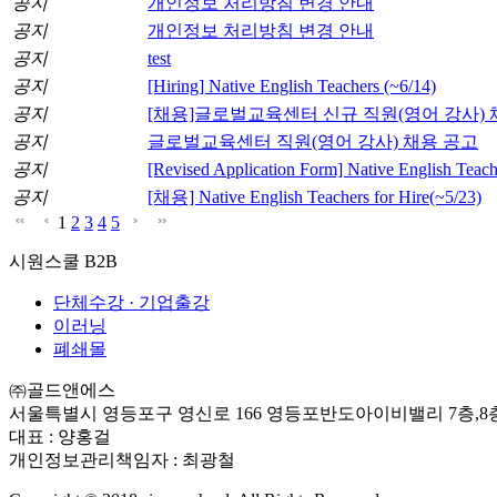
공지
개인정보 처리방침 변경 안내
공지
개인정보 처리방침 변경 안내
공지
test
공지
[Hiring] Native English Teachers (~6/14)
공지
[채용]글로벌교육센터 신규 직원(영어 강사) 
공지
글로벌교육센터 직원(영어 강사) 채용 공고
공지
[Revised Application Form] Native English Teach
공지
[채용] Native English Teachers for Hire(~5/23)
1
2
3
4
5
시원스쿨 B2B
단체수강 · 기업출강
이러닝
폐쇄몰
㈜골드앤에스
서울특별시 영등포구 영신로 166 영등포반도아이비밸리 7층,8
대표 : 양홍걸
개인정보관리책임자 : 최광철