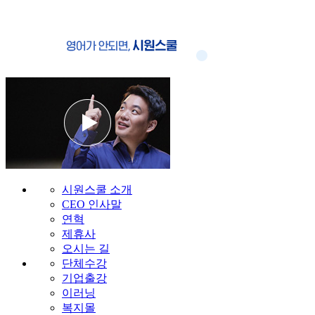
시원스쿨 소개
CEO 인사말
연혁
제휴사
오시는 길
단체수강
기업출강
이러닝
복지몰