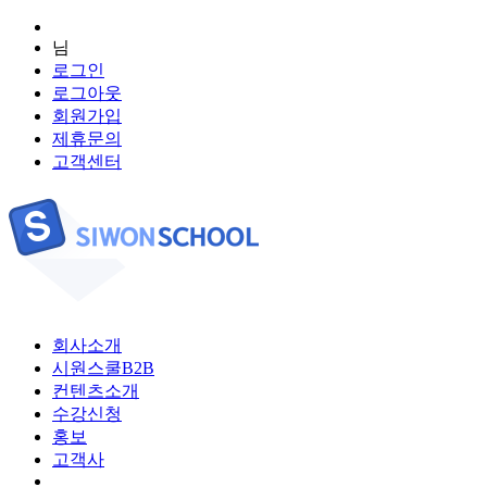
님
로그인
로그아웃
회원가입
제휴문의
고객센터
회사소개
시원스쿨B2B
컨텐츠소개
수강신청
홍보
고객사