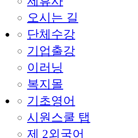
제휴사
오시는 길
단체수강
기업출강
이러닝
복지몰
기초영어
시원스쿨 탭
제 2외국어