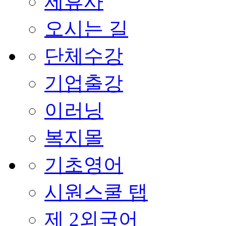
제휴사
오시는 길
단체수강
기업출강
이러닝
복지몰
기초영어
시원스쿨 탭
제 2외국어