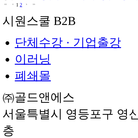
1
2
시원스쿨 B2B
단체수강 · 기업출강
이러닝
폐쇄몰
㈜골드앤에스
서울특별시 영등포구 영신로
층