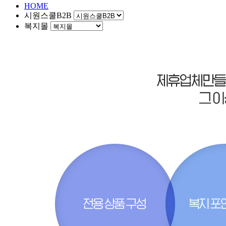
HOME
시원스쿨B2B
복지몰