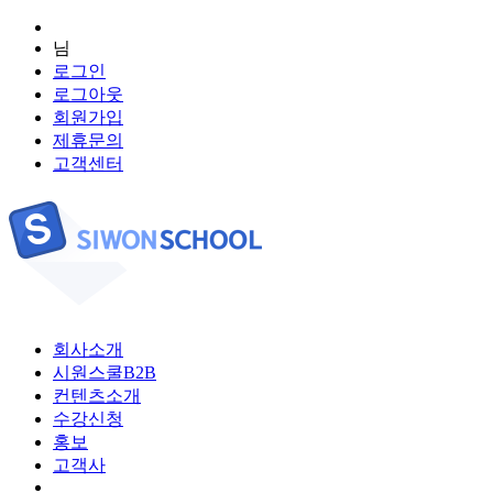
님
로그인
로그아웃
회원가입
제휴문의
고객센터
회사소개
시원스쿨B2B
컨텐츠소개
수강신청
홍보
고객사