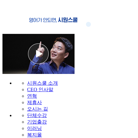
시원스쿨 소개
CEO 인사말
연혁
제휴사
오시는 길
단체수강
기업출강
이러닝
복지몰