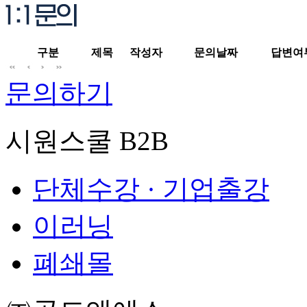
구분
제목
작성자
문의날짜
답변여
문의하기
시원스쿨 B2B
단체수강 · 기업출강
이러닝
폐쇄몰