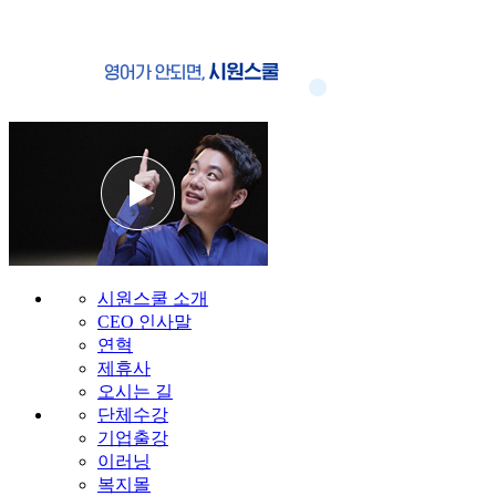
시원스쿨 소개
CEO 인사말
연혁
제휴사
오시는 길
단체수강
기업출강
이러닝
복지몰