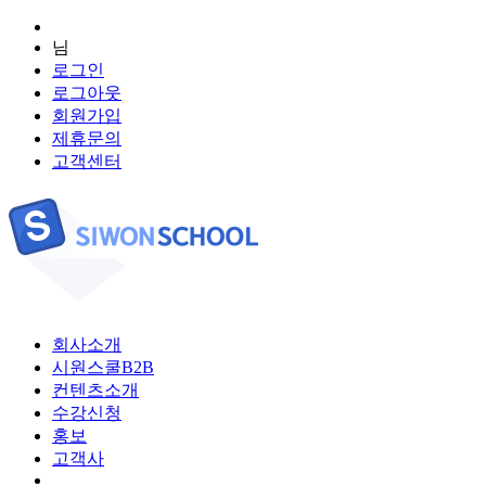
님
로그인
로그아웃
회원가입
제휴문의
고객센터
회사소개
시원스쿨B2B
컨텐츠소개
수강신청
홍보
고객사