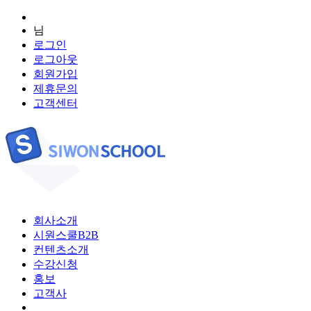
님
로그인
로그아웃
회원가입
제휴문의
고객센터
회사소개
시원스쿨B2B
컨텐츠소개
수강신청
홍보
고객사