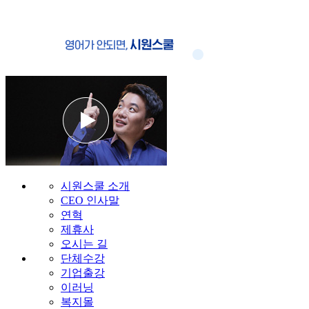
시원스쿨 소개
CEO 인사말
연혁
제휴사
오시는 길
단체수강
기업출강
이러닝
복지몰