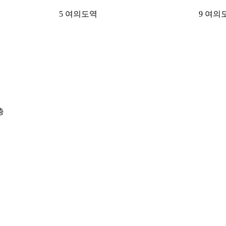
5
여의도역
9
여의
층