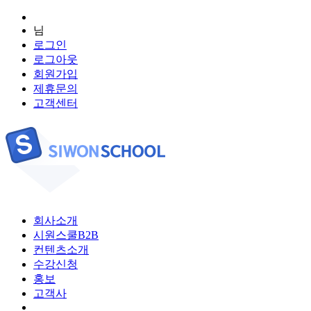
님
로그인
로그아웃
회원가입
제휴문의
고객센터
회사소개
시원스쿨B2B
컨텐츠소개
수강신청
홍보
고객사