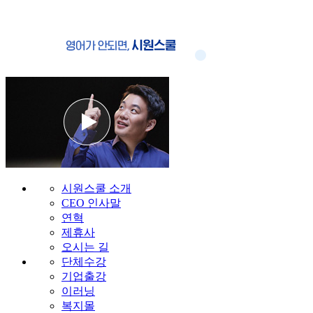
시원스쿨 소개
CEO 인사말
연혁
제휴사
오시는 길
단체수강
기업출강
이러닝
복지몰